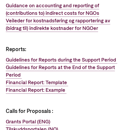
Styringsdokument og årsrapporter
For næringslivet
Guidance on accounting and reporting of
Styresett og økonomisk utvikling
Evalueringer (Norec)
(contributions to) indirect costs for NGOs
Statsgarantiordningen for investeringer i
Veileder for kostnadsføring og rapportering av
Historie
fornybar energi
(bidrag til) indirekte kostnader for NGOer
Norad - Partnerskap med privat sektor
Kontakt
Reports:
Kontakt oss
Nyttige lenker
Guidelines for Reports during the Support Period
Norads Varslingstjeneste
Guidelines for Reports at the End of the Support
Viktige dokumenter og lenker
Period
Presse og media
Partnerfordeling
Financial Report: Template
Logo
Financial Report: Example
Postjournal
Personvern
Calls for Proposals :
Grants Portal (ENG)
Tilskuddsportalen (NO)