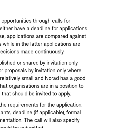
Utlysninger og tildelinger
Styrese
Tilskuddsguiden
opportunities through calls for
Kriterier for bistand
either have a deadline for applications
Regelverk for Norads tilskuddsordninger
se, applications are compared against
while in the latter applications are
 decisions made continuously.
blished or shared by invitation only.
r proposals by invitation only where
s relatively small and Norad has a good
at organisations are in a position to
 that should be invited to apply.
 the requirements for the application,
icants, deadline (if applicable), formal
tation. The call will also specify