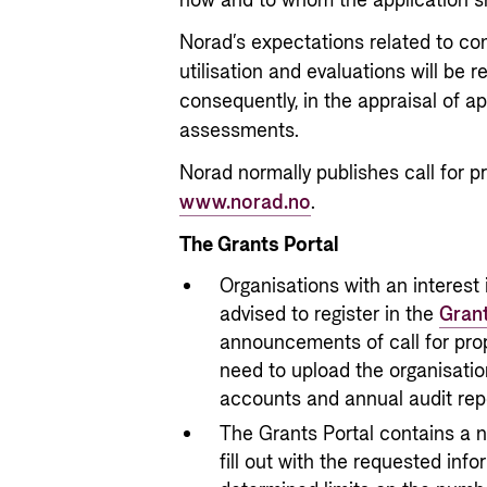
how and to whom the application s
Norad’s expectations related to c
utilisation and evaluations will be r
consequently, in the appraisal of ap
assessments.
Norad normally publishes call for p
www.norad.no
.
The Grants Portal
Organisations with an interest 
advised to register in the
Grant
announcements of call for propo
need to upload the organisation
accounts and annual audit rep
The Grants Portal contains a n
fill out with the requested inf