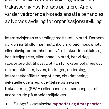
Resultathistorier
Partner
trakassering hos Norads partnere. Andre
Karriere
Norad analyserer
Nyheter
varsler vedrørende Norads ansatte behandles
Partner hovedside
Gå til side
Hvordan jobber vi mot misbruk og korrupsjon i
av Norads avdeling for organisasjonsutvikling.
Ønsker du en meningsfylt, utfordrende og
Resultathistorier
Kunnskapsbanken
bistanden?
interessant arbeidsdag hvor du kan samarbeide
Om Norad
Arrangementskalender
Norads plusspartnermodell
med engasjerte fagpersoner både nasjonalt og
Gå til side
Internrevisjonen er varslingsmottaket i Norad. Dersom
Publikasjoner
internasjonalt? Velkommen til Norad!
Norads temaporteføljer
Tematiske områder
Her finer du informasjon om Norad, vår
du kjenner til eller har mistanke om uregelmessigheter
organisasjon og våre ansatte, styrende
eller ulovlig virksomhet hos våre tilskuddsmottakere,
Humanitær og helhetlig innsats
Søke jobb i Norad
hos tredjeparter, eller innad i Norad, ber vi deg
dokumenter og kontaktinformasjon.
Guider og regelverk
Nansen-programmet for Ukraina
rapportere det til oss. Det kan for eksempel dreie seg
Karriere i Norad
om bestikkelser, tyveri, bedrageri, underslag,
Utlysninger og tildelinger
Klima, mat, miljø og energi
Om Norad
Ledige stillinger
interessekonflikter, nepotisme, diskriminering,
Tilskuddsguiden
Menneskerettigheter og sivilt samfunn
seksuelle overgrep, utnyttelse og seksuell
Dette gjør Norad
Slik er jobbsøkerprosessen i Norad
Kriterier for bistand
trakassering (SEAH) eller annen trakassering, samt
Utdanning og forskning
Organisasjonsoversikt
Spørsmål og svar om jobbmuligheter
andre brudd på arbeidsmiljøloven.
Regelverk for Norads tilskuddsordninger
Likestilling
Norads ledelse
Bli med på å bygge fremtidens
Se også kvartalsvise
rapporter og årsrapporter
Helse
bistandsplattform