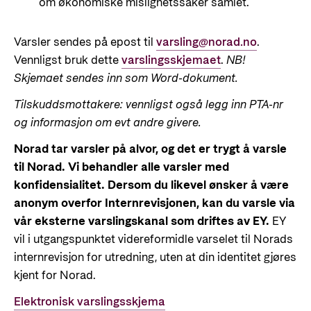
Styringsdokument og årsrapporter
om økonomiske mislighetssaker samlet.
For næringslivet
Styresett og økonomisk utvikling
Evalueringer (Norec)
Varsler sendes på epost til
varsling@norad.no
.
Statsgarantiordningen for investeringer i
Historie
Vennligst bruk dette
varslingsskjemaet
.
NB!
fornybar energi
Skjemaet sendes inn som Word-dokument.
Norad - Partnerskap med privat sektor
Kontakt
Tilskuddsmottakere: vennligst også legg inn PTA-nr
og informasjon om evt andre givere.
Kontakt oss
Nyttige lenker
Norad tar varsler på alvor, og det er trygt å varsle
Norads Varslingstjeneste
til Norad. Vi behandler alle varsler med
Viktige dokumenter og lenker
Presse og media
konfidensialitet. Dersom du likevel ønsker å være
Partnerfordeling
anonym overfor Internrevisjonen, kan du varsle via
Logo
vår eksterne varslingskanal som driftes av EY.
EY
Postjournal
vil i utgangspunktet videreformidle varselet til Norads
internrevisjon for utredning, uten at din identitet gjøres
Personvern
kjent for Norad.
Elektronisk varslingsskjema