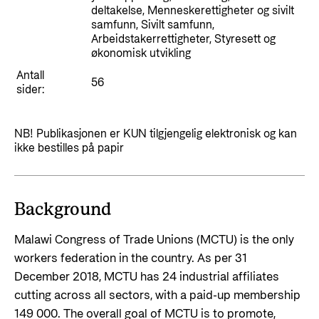
Styringsdokument og årsrapporter
deltakelse, Menneskerettigheter og sivilt
For næringslivet
Styresett og økonomisk utvikling
samfunn, Sivilt samfunn,
Evalueringer (Norec)
Arbeidstakerrettigheter, Styresett og
Statsgarantiordningen for investeringer i
økonomisk utvikling
Historie
fornybar energi
Antall
56
sider:
Norad - Partnerskap med privat sektor
Kontakt
NB! Publikasjonen er KUN tilgjengelig elektronisk og kan
Kontakt oss
Nyttige lenker
ikke bestilles på papir
Norads Varslingstjeneste
Viktige dokumenter og lenker
Presse og media
Partnerfordeling
Background
Logo
Malawi Congress of Trade Unions (MCTU) is the only
Postjournal
workers federation in the country. As per 31
Personvern
December 2018, MCTU has 24 industrial affiliates
cutting across all sectors, with a paid-up membership
149 000. The overall goal of MCTU is to promote,