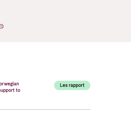
Utlysninger og tildelinger
Styrese
Tilskuddsguiden
Kriterier for bistand
Regelverk for Norads tilskuddsordninger
Norwegian
Les rapport
support to