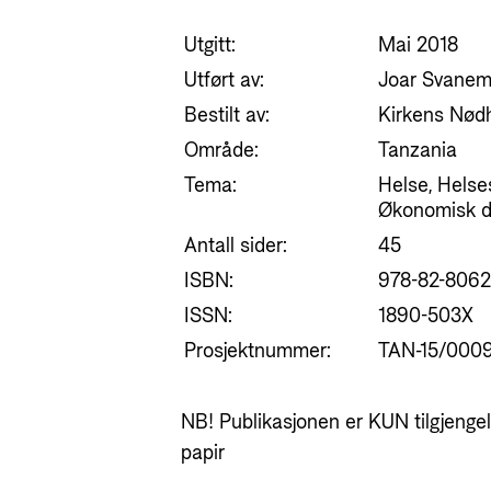
Utgitt:
Mai 2018
Utført av:
Joar Svanemy
Bestilt av:
Kirkens Nødh
Område:
Tanzania
Tema:
Helse, Helse
Økonomisk de
Antall sider:
45
ISBN:
978-82-8062
ISSN:
1890-503X
Prosjektnummer:
TAN-15/000
NB! Publikasjonen er KUN tilgjengeli
papir