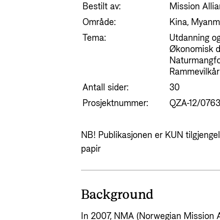
Bestilt av:
Mission Alli
Område:
Kina, Myanm
Tema:
Utdanning og 
Økonomisk del
Naturmangfol
Rammevilkår 
Antall sider:
30
Prosjektnummer:
QZA-12/0763
NB! Publikasjonen er KUN tilgjengeli
papir
Background
In 2007, NMA (Norwegian Mission Al