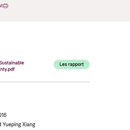
Utlysninger og tildelinger
ut
Styrese
Tilskuddsguiden
Kriterier for bistand
Regelverk for Norads tilskuddsordninger
 Sustainable
Les rapport
nty.pdf
016
d Yueping Xiang