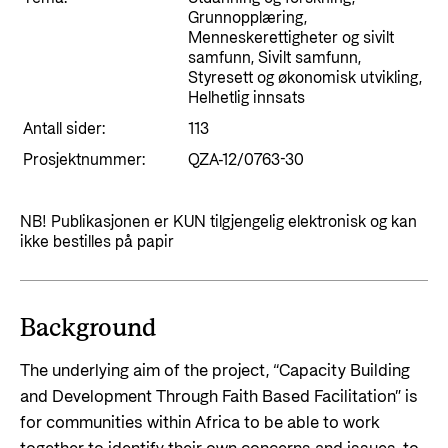
Styringsdokument og årsrapporter
Grunnopplæring,
For næringslivet
Styresett og økonomisk utvikling
Menneskerettigheter og sivilt
Evalueringer (Norec)
samfunn, Sivilt samfunn,
Statsgarantiordningen for investeringer i
Historie
Styresett og økonomisk utvikling,
fornybar energi
Helhetlig innsats
Norad - Partnerskap med privat sektor
Antall sider:
113
Kontakt
Prosjektnummer:
QZA-12/0763-30
Kontakt oss
Nyttige lenker
NB! Publikasjonen er KUN tilgjengelig elektronisk og kan
Norads Varslingstjeneste
Viktige dokumenter og lenker
ikke bestilles på papir
Presse og media
Partnerfordeling
Logo
Background
Postjournal
The underlying aim of the project, “Capacity Building
Personvern
and Development Through Faith Based Facilitation” is
for communities within Africa to be able to work