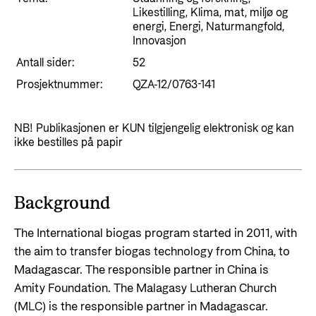
Styringsdokument og årsrapporter
Likestilling, Klima, mat, miljø og
For næringslivet
Styresett og økonomisk utvikling
energi, Energi, Naturmangfold,
Evalueringer (Norec)
Innovasjon
Statsgarantiordningen for investeringer i
Historie
Antall sider:
fornybar energi
52
Prosjektnummer:
QZA-12/0763-141
Norad - Partnerskap med privat sektor
Kontakt
NB! Publikasjonen er KUN tilgjengelig elektronisk og kan
Kontakt oss
Nyttige lenker
ikke bestilles på papir
Norads Varslingstjeneste
Viktige dokumenter og lenker
Presse og media
Partnerfordeling
Background
Logo
The International biogas program started in 2011, with
Postjournal
the aim to transfer biogas technology from China, to
Personvern
Madagascar. The responsible partner in China is
Amity Foundation. The Malagasy Lutheran Church
(MLC) is the responsible partner in Madagascar.