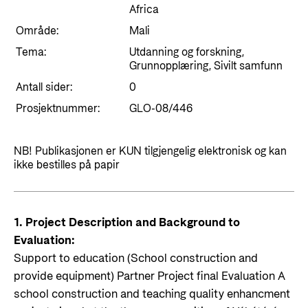
Styringsdokument og årsrapporter
Africa
For næringslivet
Styresett og økonomisk utvikling
Evalueringer (Norec)
Område:
Mali
Statsgarantiordningen for investeringer i
Tema:
Historie
Utdanning og forskning,
fornybar energi
Grunnopplæring, Sivilt samfunn
Norad - Partnerskap med privat sektor
Antall sider:
0
Kontakt
Prosjektnummer:
GLO-08/446
Kontakt oss
Nyttige lenker
NB! Publikasjonen er KUN tilgjengelig elektronisk og kan
Norads Varslingstjeneste
ikke bestilles på papir
Viktige dokumenter og lenker
Presse og media
Partnerfordeling
Logo
1. Project Description and Background to
Postjournal
Evaluation:
Support to education (School construction and
Personvern
provide equipment) Partner Project final Evaluation A
school construction and teaching quality enhancment