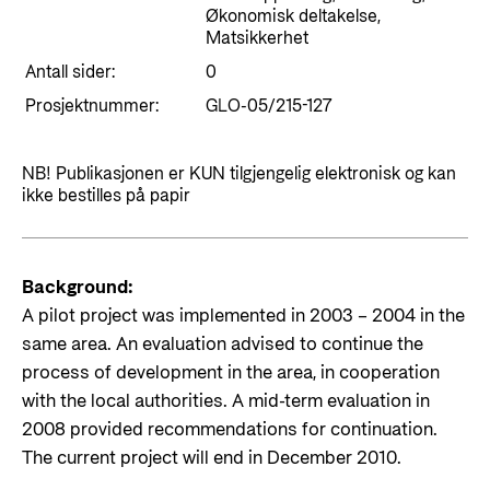
Styringsdokument og årsrapporter
Økonomisk deltakelse,
For næringslivet
Styresett og økonomisk utvikling
Matsikkerhet
Evalueringer (Norec)
Statsgarantiordningen for investeringer i
Antall sider:
0
Historie
fornybar energi
Prosjektnummer:
GLO-05/215-127
Norad - Partnerskap med privat sektor
Kontakt
NB! Publikasjonen er KUN tilgjengelig elektronisk og kan
ikke bestilles på papir
Kontakt oss
Nyttige lenker
Norads Varslingstjeneste
Viktige dokumenter og lenker
Background:
Presse og media
Partnerfordeling
A pilot project was implemented in 2003 – 2004 in the
Logo
same area. An evaluation advised to continue the
Postjournal
process of development in the area, in cooperation
with the local authorities. A mid-term evaluation in
Personvern
2008 provided recommendations for continuation.
The current project will end in December 2010.