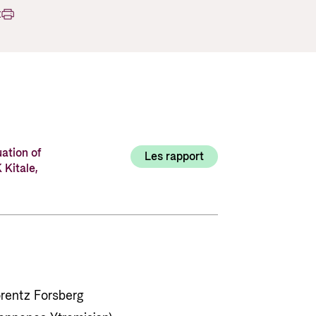
Utlysninger og tildelinger
t
Styrese
Tilskuddsguiden
Kriterier for bistand
Regelverk for Norads tilskuddsordninger
uation of
Les rapport
 Kitale,
rentz Forsberg