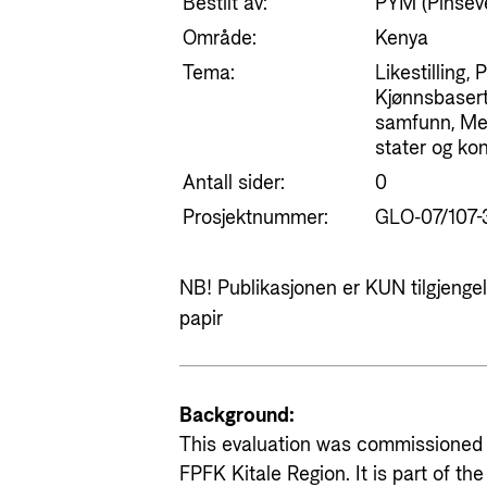
Bestilt av:
PYM (Pinsev
Område:
Kenya
Tema:
Likestilling, 
Kjønnsbasert
samfunn, Men
stater og kon
Antall sider:
0
Prosjektnummer:
GLO-07/107-
NB! Publikasjonen er KUN tilgjengeli
papir
Background:
This evaluation was commissioned
FPFK Kitale Region. It is part of th