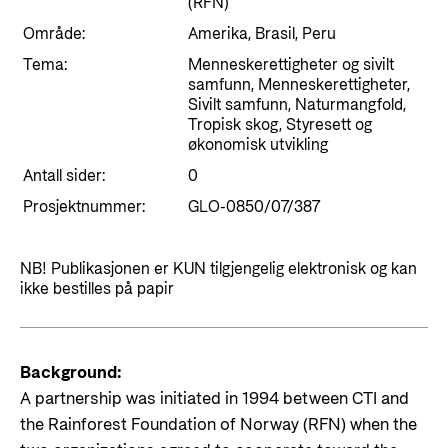
Styringsdokument og årsrapporter
(RFN)
For næringslivet
Styresett og økonomisk utvikling
Område:
Amerika, Brasil, Peru
Evalueringer (Norec)
Statsgarantiordningen for investeringer i
Tema:
Menneskerettigheter og sivilt
Historie
samfunn, Menneskerettigheter,
fornybar energi
Sivilt samfunn, Naturmangfold,
Tropisk skog, Styresett og
Norad - Partnerskap med privat sektor
økonomisk utvikling
Kontakt
Antall sider:
0
Kontakt oss
Nyttige lenker
Prosjektnummer:
GLO-0850/07/387
Norads Varslingstjeneste
Viktige dokumenter og lenker
Presse og media
NB! Publikasjonen er KUN tilgjengelig elektronisk og kan
Partnerfordeling
ikke bestilles på papir
Logo
Postjournal
Background:
Personvern
A partnership was initiated in 1994 between CTI and
the Rainforest Foundation of Norway (RFN) when the