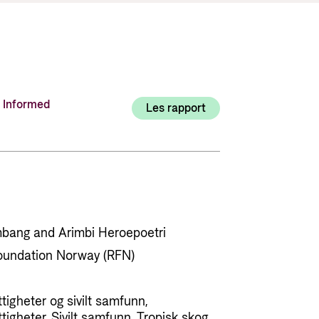
Utlysninger og tildelinger
Styrese
Tilskuddsguiden
Kriterier for bistand
Regelverk for Norads tilskuddsordninger
d Informed
Les rapport
mbang and Arimbi Heroepoetri
Foundation Norway (RFN)
igheter og sivilt samfunn,
igheter, Sivilt samfunn, Tropisk skog,