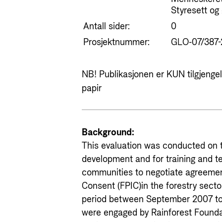
Styresett og
Antall sider:
0
Prosjektnummer:
GLO-07/387-
NB! Publikasjonen er KUN tilgjengeli
papir
Background:
This evaluation was conducted on t
development and for training and t
communities to negotiate agreemen
Consent (FPIC)in the forestry sector
period between September 2007 to 
were engaged by Rainforest Founda