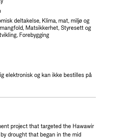
ay
n
misk deltakelse, Klima, mat, miljø og
rmangfold, Matsikkerhet, Styresett og
vikling, Forebygging
g elektronisk og kan ikke bestilles på
ment project that targeted the Hawawir
d by drought that began in the mid