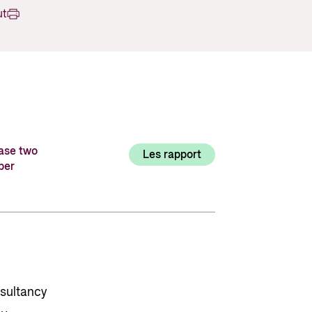
Utlysninger og tildelinger
ut
Styrese
Tilskuddsguiden
Kriterier for bistand
Regelverk for Norads tilskuddsordninger
ase two
Les rapport
ber
sultancy