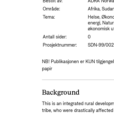
Bestilt av:
ADRA Norw
Område:
Afrika, Suda
Tema:
Helse, Økono
energi, Natu
økonomisk ut
Antall sider:
0
Prosjektnummer:
SDN-99/002
NB! Publikasjonen er KUN tilgjengeli
papir
Background
This is an integrated rural develop
tribe, who were drastically affecte