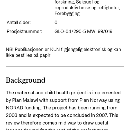
Styringsdokument og årsrapporter
forskning, Seksuell og
For næringslivet
reproduktiv helse og rettigheter,
Styresett og økonomisk utvikling
Evalueringer (Norec)
Forebygging
Statsgarantiordningen for investeringer i
Historie
Antall sider:
0
fornybar energi
Prosjektnummer:
GLO-04/290-5 MWI 99/019
Norad - Partnerskap med privat sektor
Kontakt
NB! Publikasjonen er KUN tilgjengelig elektronisk og kan
ikke bestilles på papir
Kontakt oss
Nyttige lenker
Norads Varslingstjeneste
Viktige dokumenter og lenker
Presse og media
Background
Partnerfordeling
Logo
The maternal and child health project is implemented
Postjournal
by Plan Malawi with support from Plan Norway using
NORAD funding. The project has been running from
Personvern
2003 and is expected to be concluded in 2007. This
review therefore comes mid way to draw useful