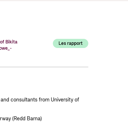
Utlysninger og tildelinger
Styrese
Tilskuddsguiden
Kriterier for bistand
Regelverk for Norads tilskuddsordninger
f Bikita
Les rapport
abwe_-
nd consultants from University of
orway (Redd Barna)