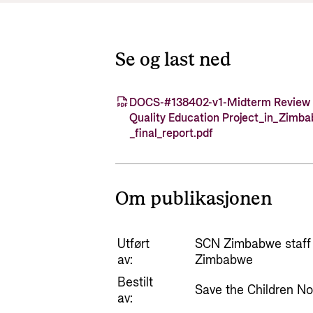
Se og last ned
DOCS-#138402-v1-Midterm Review o
Quality Education Project_in_Zimb
_final_report.pdf
Om publikasjonen
Utført
SCN Zimbabwe staff a
av:
Zimbabwe
Bestilt
Save the Children N
av: