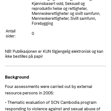
Styringsdokument og årsrapporter
Kjønnsbasert vold, Seksuell og
For næringslivet
Styresett og økonomisk utvikling
reproduktiv helse og rettigheter,
Evalueringer (Norec)
Menneskerettigheter og sivilt samfunn,
Statsgarantiordningen for investeringer i
Menneskerettigheter, Sivilt samfunn,
Historie
fornybar energi
Forebygging
Antall
Norad - Partnerskap med privat sektor
0
Kontakt
sider:
Kontakt oss
Nyttige lenker
NB! Publikasjonen er KUN tilgjengelig elektronisk og kan
ikke bestilles på papir
Norads Varslingstjeneste
Viktige dokumenter og lenker
Presse og media
Partnerfordeling
Logo
Background
Postjournal
Four assessments were carried out by external
resource persons in 2005:
Personvern
• Thematic evaluation of SCN Cambodia program
responding to violence against and sexual abuse of