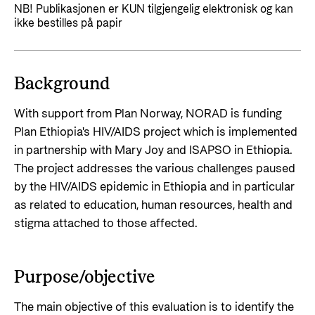
Styringsdokument og årsrapporter
NB! Publikasjonen er KUN tilgjengelig elektronisk og kan
For næringslivet
Styresett og økonomisk utvikling
ikke bestilles på papir
Evalueringer (Norec)
Statsgarantiordningen for investeringer i
Historie
fornybar energi
Background
Norad - Partnerskap med privat sektor
Kontakt
With support from Plan Norway, NORAD is funding
Plan Ethiopia's HIV/AIDS project which is implemented
Kontakt oss
Nyttige lenker
in partnership with Mary Joy and ISAPSO in Ethiopia.
Norads Varslingstjeneste
The project addresses the various challenges paused
Viktige dokumenter og lenker
by the HIV/AIDS epidemic in Ethiopia and in particular
Presse og media
Partnerfordeling
as related to education, human resources, health and
Logo
stigma attached to those affected.
Postjournal
Personvern
Purpose/objective
The main objective of this evaluation is to identify the