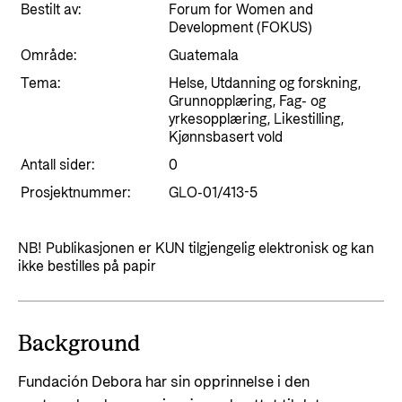
Styringsdokument og årsrapporter
Bestilt av:
Forum for Women and
For næringslivet
Styresett og økonomisk utvikling
Development (FOKUS)
Evalueringer (Norec)
Område:
Guatemala
Statsgarantiordningen for investeringer i
Historie
fornybar energi
Tema:
Helse, Utdanning og forskning,
Grunnopplæring, Fag- og
Norad - Partnerskap med privat sektor
yrkesopplæring, Likestilling,
Kontakt
Kjønnsbasert vold
Antall sider:
0
Kontakt oss
Nyttige lenker
Prosjektnummer:
GLO-01/413-5
Norads Varslingstjeneste
Viktige dokumenter og lenker
Presse og media
NB! Publikasjonen er KUN tilgjengelig elektronisk og kan
Partnerfordeling
ikke bestilles på papir
Logo
Postjournal
Personvern
Background
Fundación Debora har sin opprinnelse i den