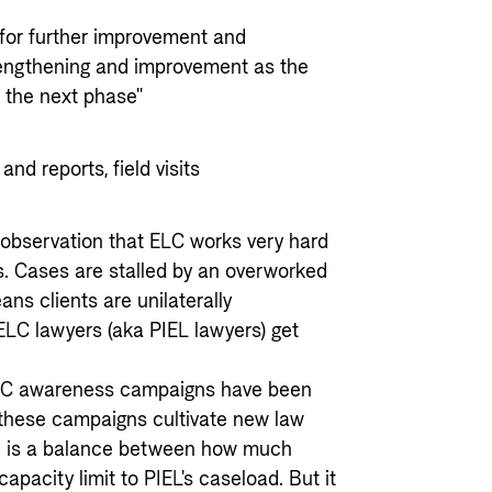
 for further improvement and
strengthening and improvement as the
o the next phase"
nd reports, field visits
y observation that ELC works very hard
s. Cases are stalled by an overworked
ns clients are unilaterally
 ELC lawyers (aka PIEL lawyers) get
ELC awareness campaigns have been
 these campaigns cultivate new law
re is a balance between how much
pacity limit to PIEL's caseload. But it