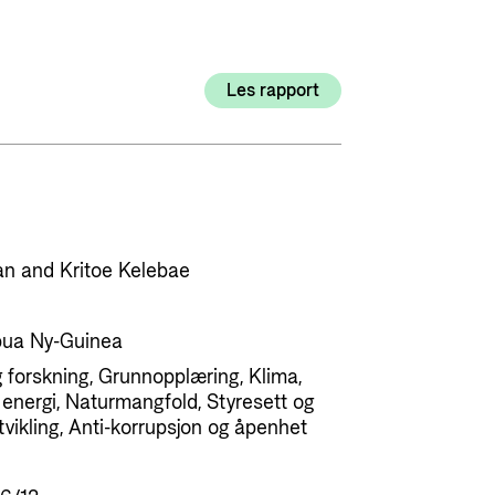
Utlysninger og tildelinger
Styrese
Tilskuddsguiden
Les rapport
Kriterier for bistand
Regelverk for Norads tilskuddsordninger
an and Kritoe Kelebae
pua Ny-Guinea
 forskning, Grunnopplæring, Klima,
g energi, Naturmangfold, Styresett og
vikling, Anti-korrupsjon og åpenhet