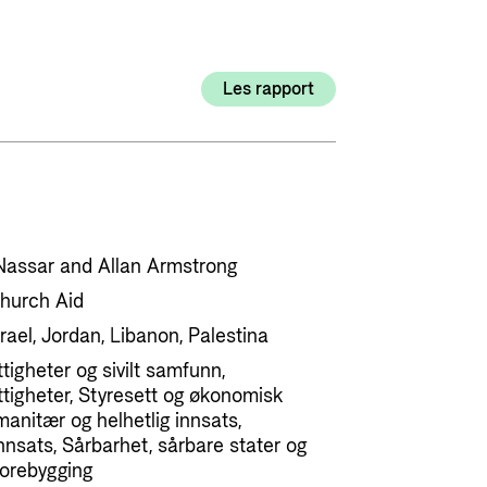
Utlysninger og tildelinger
Styrese
Tilskuddsguiden
Les rapport
Kriterier for bistand
Regelverk for Norads tilskuddsordninger
Nassar and Allan Armstrong
hurch Aid
rael, Jordan, Libanon, Palestina
igheter og sivilt samfunn,
igheter, Styresett og økonomisk
manitær og helhetlig innsats,
nsats, Sårbarhet, sårbare stater og
Forebygging