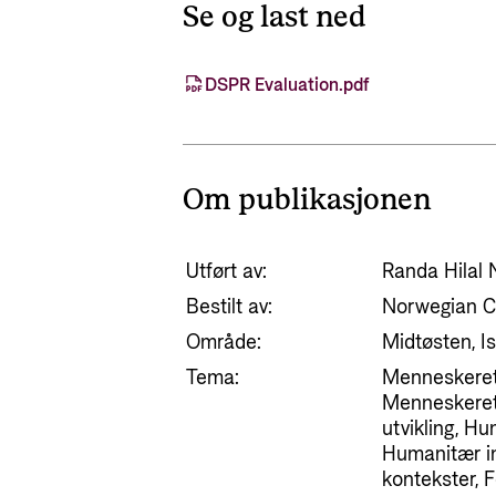
Se og last ned
DSPR Evaluation.pdf
Om publikasjonen
Utført av:
Randa Hilal 
Bestilt av:
Norwegian C
Område:
Midtøsten, Is
Tema:
Menneskerett
Menneskerett
utvikling, Hu
Humanitær in
kontekster, 