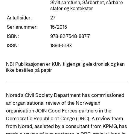
Styringsdokument og årsrapporter
Sivilt samfunn, Sårbarhet, sårbare
For næringslivet
Styresett og økonomisk utvikling
stater og kontekster
Evalueringer (Norec)
Antall sider:
27
Statsgarantiordningen for investeringer i
Historie
fornybar energi
Serienummer:
15/2015
ISBN:
978-82-7548-887-7
Norad - Partnerskap med privat sektor
Kontakt
ISSN:
1894-518X
Kontakt oss
Nyttige lenker
NB! Publikasjonen er KUN tilgjengelig elektronisk og kan
Norads Varslingstjeneste
ikke bestilles på papir
Viktige dokumenter og lenker
Presse og media
Partnerfordeling
Logo
Norad's Civil Society Department has commissioned
Postjournal
an organisational review of the Norwegian
organisation JOIN Good Forces partners in the
Personvern
Democratic Republic of Conge (DRC). A review team
from Norad, assisted by a consultant from KPMG, has