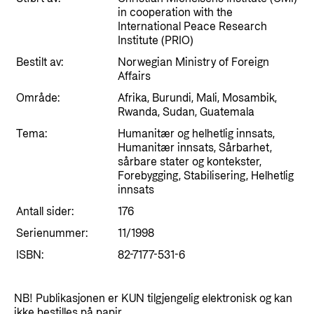
Styringsdokument og årsrapporter
in cooperation with the
For næringslivet
Styresett og økonomisk utvikling
International Peace Research
Evalueringer (Norec)
Institute (PRIO)
Statsgarantiordningen for investeringer i
Historie
Bestilt av:
fornybar energi
Norwegian Ministry of Foreign
Affairs
Norad - Partnerskap med privat sektor
Område:
Afrika, Burundi, Mali, Mosambik,
Kontakt
Rwanda, Sudan, Guatemala
Tema:
Kontakt oss
Humanitær og helhetlig innsats,
Nyttige lenker
Humanitær innsats, Sårbarhet,
Norads Varslingstjeneste
sårbare stater og kontekster,
Viktige dokumenter og lenker
Forebygging, Stabilisering, Helhetlig
Presse og media
innsats
Partnerfordeling
Antall sider:
Logo
176
Serienummer:
11/1998
Postjournal
ISBN:
82-7177-531-6
Personvern
NB! Publikasjonen er KUN tilgjengelig elektronisk og kan
ikke bestilles på papir