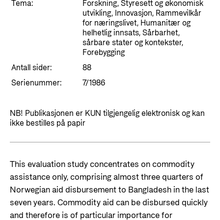
Styringsdokument og årsrapporter
Tema:
Forskning, Styresett og økonomisk
For næringslivet
utvikling, Innovasjon, Rammevilkår
Styresett og økonomisk utvikling
Evalueringer (Norec)
for næringslivet, Humanitær og
Statsgarantiordningen for investeringer i
helhetlig innsats, Sårbarhet,
Historie
sårbare stater og kontekster,
fornybar energi
Forebygging
Norad - Partnerskap med privat sektor
Antall sider:
88
Kontakt
Serienummer:
7/1986
Kontakt oss
Nyttige lenker
Norads Varslingstjeneste
NB! Publikasjonen er KUN tilgjengelig elektronisk og kan
Viktige dokumenter og lenker
ikke bestilles på papir
Presse og media
Partnerfordeling
Logo
This evaluation study concentrates on commodity
Postjournal
assistance only, comprising almost three quarters of
Personvern
Norwegian aid disbursement to Bangladesh in the last
seven years. Commodity aid can be disbursed quickly
and therefore is of particular importance for