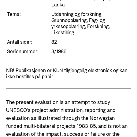
Styringsdokument og årsrapporter
Lanka
For næringslivet
Styresett og økonomisk utvikling
Evalueringer (Norec)
Tema:
Utdanning og forskning,
Statsgarantiordningen for investeringer i
Grunnopplæring, Fag- og
Historie
yrkesopplæring, Forskning,
fornybar energi
Likestilling
Norad - Partnerskap med privat sektor
Antall sider:
82
Kontakt
Serienummer:
3/1986
Kontakt oss
Nyttige lenker
Norads Varslingstjeneste
NB! Publikasjonen er KUN tilgjengelig elektronisk og kan
Viktige dokumenter og lenker
ikke bestilles på papir
Presse og media
Partnerfordeling
Logo
The present evaluation is an attempt to study
Postjournal
UNESCO's project administration, reporting and
Personvern
evaluation as illustrated through the Norwegian
funded multi-bilateral projects 1983-85, and is not an
evaluation of the impact, success or failure or the