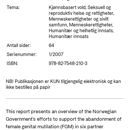
Styringsdokument og årsrapporter
For næringslivet
Tema:
Kjønnsbasert vold, Seksuell og
Styresett og økonomisk utvikling
Evalueringer (Norec)
reproduktiv helse og rettigheter,
Statsgarantiordningen for investeringer i
Menneskerettigheter og sivilt
Historie
samfunn, Menneskerettigheter,
fornybar energi
Humanitær og helhetlig innsats,
Norad - Partnerskap med privat sektor
Humanitær innsats
Kontakt
Antall sider:
64
Serienummer:
1/2007
Kontakt oss
Nyttige lenker
ISBN:
978-82-7548-210-3
Norads Varslingstjeneste
Viktige dokumenter og lenker
Presse og media
Partnerfordeling
NB! Publikasjonen er KUN tilgjengelig elektronisk og kan
ikke bestilles på papir
Logo
Postjournal
Personvern
This report presents an overview of the Norwegian
Government's efforts to support the abandonment of
female genital mutilation (FGM) in six partner