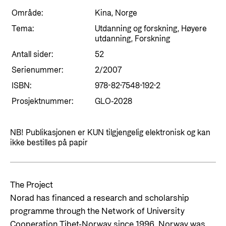
Styringsdokument og årsrapporter
For næringslivet
Område:
Kina, Norge
Styresett og økonomisk utvikling
Evalueringer (Norec)
Tema:
Utdanning og forskning, Høyere
Statsgarantiordningen for investeringer i
Historie
utdanning, Forskning
fornybar energi
Antall sider:
52
Norad - Partnerskap med privat sektor
Serienummer:
2/2007
Kontakt
ISBN:
978-82-7548-192-2
Kontakt oss
Nyttige lenker
Prosjektnummer:
GLO-2028
Norads Varslingstjeneste
Viktige dokumenter og lenker
NB! Publikasjonen er KUN tilgjengelig elektronisk og kan
Presse og media
Partnerfordeling
ikke bestilles på papir
Logo
Postjournal
The Project
Personvern
Norad has financed a research and scholarship
programme through the Network of University
Cooperation Tibet-Norway since 1996. Norway was