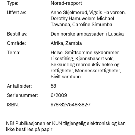
Styringsdokument og årsrapporter
Type:
Norad-rapport
For næringslivet
Styresett og økonomisk utvikling
Evalueringer (Norec)
Utført av:
Anne Skjelmerud, Vigdis Halvorsen,
Dorothy Hamuwelem Michael
Statsgarantiordningen for investeringer i
Historie
Tawanda, Caroline Simumba
fornybar energi
Bestilt av:
Den norske ambassaden i Lusaka
Norad - Partnerskap med privat sektor
Område:
Afrika, Zambia
Kontakt
Tema:
Helse, Smittsomme sykdommer,
Kontakt oss
Likestilling, Kjønnsbasert vold,
Nyttige lenker
Seksuell og reproduktiv helse og
Norads Varslingstjeneste
rettigheter, Menneskerettigheter,
Viktige dokumenter og lenker
Sivilt samfunn
Presse og media
Partnerfordeling
Antall sider:
58
Logo
Serienummer:
6/2009
Postjournal
ISBN:
978-82-7548-382-7
Personvern
NB! Publikasjonen er KUN tilgjengelig elektronisk og kan
ikke bestilles på papir