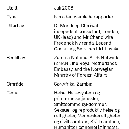
Styringsdokument og årsrapporter
For næringslivet
Utgitt:
Juli 2008
Styresett og økonomisk utvikling
Evalueringer (Norec)
Type:
Norad-innsamlede rapporter
Statsgarantiordningen for investeringer i
Historie
fornybar energi
Utført av:
Dr Mandeep Dhaliwal,
indepedent consultant, London,
Norad - Partnerskap med privat sektor
UK (lead) and Mr Chandiwira
Kontakt
Frederick Nyirenda, Legend
Consulting Services Ltd, Lusaka
Kontakt oss
Nyttige lenker
Bestilt av:
Zambia National AIDS Network
(ZNAN), the Royal Netherlands
Norads Varslingstjeneste
Viktige dokumenter og lenker
Embassy, and the Norwegian
Ministry of Foreign Affairs
Presse og media
Partnerfordeling
Område:
Sør-Afrika, Zambia
Logo
Tema:
Helse, Helsesystem og
Postjournal
primærhelsetjenester,
Smittsomme sykdommer,
Personvern
Seksuell og reproduktiv helse og
rettigheter, Menneskerettigheter
og sivilt samfunn, Sivilt samfunn,
Humanitær og helhetlig innsats,