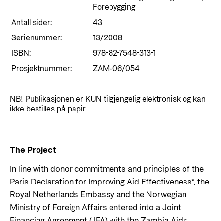
Forebygging
Antall sider:
43
Serienummer:
13/2008
ISBN:
978-82-7548-313-1
Prosjektnummer:
ZAM-06/054
NB! Publikasjonen er KUN tilgjengelig elektronisk og kan
ikke bestilles på papir
The Project
In line with donor commitments and principles of the
Paris Declaration for Improving Aid Effectiveness*, the
Royal Netherlands Embassy and the Norwegian
Ministry of Foreign Affairs entered into a Joint
Financing Agreement (JFA) with the Zambia Aids