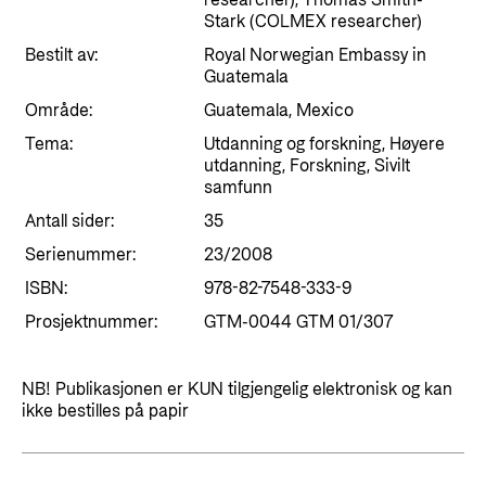
researcher), Thomas Smith-
Styringsdokument og årsrapporter
For næringslivet
Stark (COLMEX researcher)
Styresett og økonomisk utvikling
Evalueringer (Norec)
Bestilt av:
Royal Norwegian Embassy in
Statsgarantiordningen for investeringer i
Guatemala
Historie
fornybar energi
Område:
Guatemala, Mexico
Norad - Partnerskap med privat sektor
Tema:
Utdanning og forskning, Høyere
Kontakt
utdanning, Forskning, Sivilt
samfunn
Kontakt oss
Nyttige lenker
Antall sider:
35
Norads Varslingstjeneste
Serienummer:
23/2008
Viktige dokumenter og lenker
Presse og media
ISBN:
978-82-7548-333-9
Partnerfordeling
Prosjektnummer:
GTM-0044 GTM 01/307
Logo
Postjournal
NB! Publikasjonen er KUN tilgjengelig elektronisk og kan
Personvern
ikke bestilles på papir