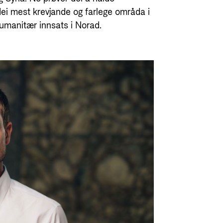
dei mest krevjande og farlege områda i
r humanitær innsats i Norad.