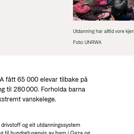
Utlysninger og tildelinger
Styrese
Tilskuddsguiden
Kriterier for bistand
Utdanning har alltid vore kj
Regelverk for Norads tilskuddsordninger
Foto: UNRWA
A fått 65 000 elevar tilbake på
ing til 280 000. Forholda barna
kstremt vanskelege.
 drivstoff og eit utdanningssystem
g til hundretusenvis av barn i Gaza og