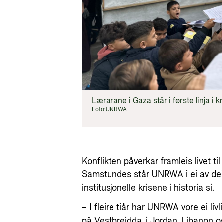
Lærarane i Gaza står i første linja i k
Foto:
UNRWA
Konflikten påverkar framleis livet til
Samstundes står UNRWA i ei av dei
institusjonelle krisene i historia si.
– I fleire tiår har UNRWA vore ei livl
på Vestbreidda, i Jordan, Libanon o