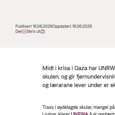
Publisert 16.06.2026
Oppdatert 16.06.2026
Del
Skriv ut
Midt i krisa i Gaza har UNRW
skulen, og gir fjernundervisn
og lærarane lever under er e
Trass i øydelagde skular, mangel på
i ruinar, klarer
UNRWA
å gi opplærin