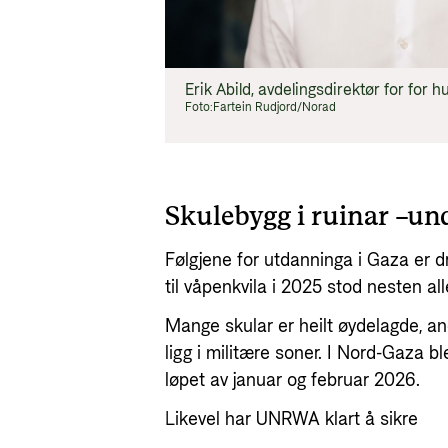
Erik Abild, avdelingsdirektør for for 
Foto:
Fartein Rudjord/Norad
Skulebygg i ruinar –un
Følgjene for utdanninga i Gaza er 
til våpenkvila i 2025 stod nesten all
Mange skular er heilt øydelagde, and
ligg i militære soner. I Nord-Gaza b
løpet av januar og februar 2026.
Likevel har UNRWA klart å sikre