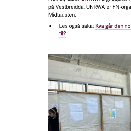
på Vestbreidda. UNRWA er FN-organi
Midtausten.
Les også saka:
Kva går den no
til?