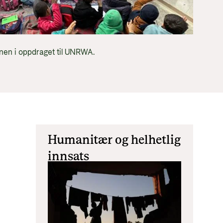
tt og økonomisk utvikling
ernen i oppdraget til UNRWA.
Humanitær og helhetlig
innsats