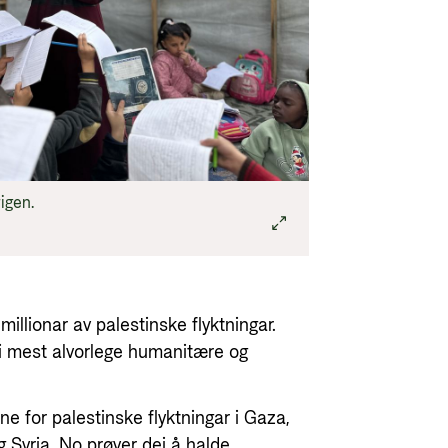
rigen.
 millionar av palestinske flyktningar.
 mest alvorlege humanitære og
ine for palestinske flyktningar i Gaza,
g Syria. No prøver dei å halde