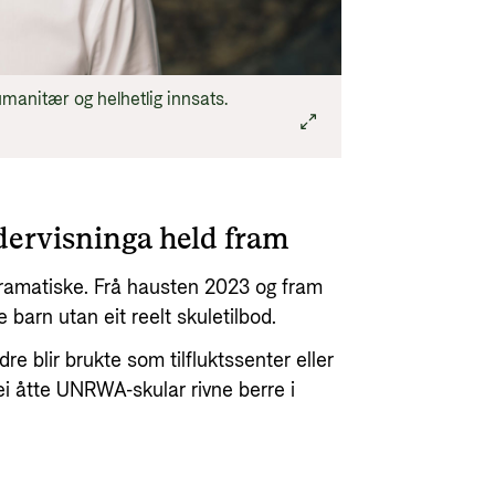
humanitær og helhetlig innsats.
dervisninga held fram
dramatiske. Frå hausten 2023 og fram
e barn utan eit reelt skuletilbod.
re blir brukte som tilfluktssenter eller
lei åtte UNRWA-skular rivne berre i