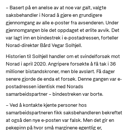
Styringsdokument og årsrapporter
For næringslivet
– Basert på en anelse av at noe var galt, valgte
Styresett og økonomisk utvikling
Evalueringer (Norec)
saksbehandler i Norad å gjøre en grundigere
Statsgarantiordningen for investeringer i
Historie
gjennomgang av alle e-poster fra avsenderen. Under
fornybar energi
gjennomgangen ble det oppdaget et ørlite avvik. Det
Norad - Partnerskap med privat sektor
var lagt inn en bindestrek i e-postadressen, forteller
Kontakt
Norad-direktør Bård Vegar Solhjell.
Kontakt oss
Historien til Solhjell handler om et svindelforsøk mot
Nyttige lenker
Norad i april 2020. Angripere forsøkte å få tak i 36
Norads Varslingstjeneste
Viktige dokumenter og lenker
millioner bistandskroner, men ble avslørt. Få dager
Presse og media
senere gjorde de enda et forsøk. Denne gangen var e-
Partnerfordeling
postadressen identisk med Norads
Logo
samarbeidspartner – bindestreken var borte.
Postjournal
– Ved å kontakte kjente personer hos
Personvern
samarbeidspartneren fikk saksbehandleren bekreftet
at også den nye e-posten var falsk. Men det gir en
pekepinn på hvor små marginene egentlig er,