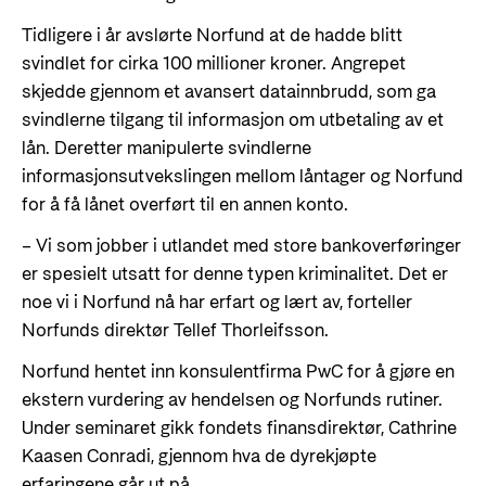
Tidligere i år avslørte Norfund at de hadde blitt
svindlet for cirka 100 millioner kroner. Angrepet
skjedde gjennom et avansert datainnbrudd, som ga
svindlerne tilgang til informasjon om utbetaling av et
lån. Deretter manipulerte svindlerne
informasjonsutvekslingen mellom låntager og Norfund
for å få lånet overført til en annen konto.
– Vi som jobber i utlandet med store bankoverføringer
er spesielt utsatt for denne typen kriminalitet. Det er
noe vi i Norfund nå har erfart og lært av, forteller
Norfunds direktør Tellef Thorleifsson.
Norfund hentet inn konsulentfirma PwC for å gjøre en
ekstern vurdering av hendelsen og Norfunds rutiner.
Under seminaret gikk fondets finansdirektør, Cathrine
Kaasen Conradi, gjennom hva de dyrekjøpte
erfaringene går ut på.