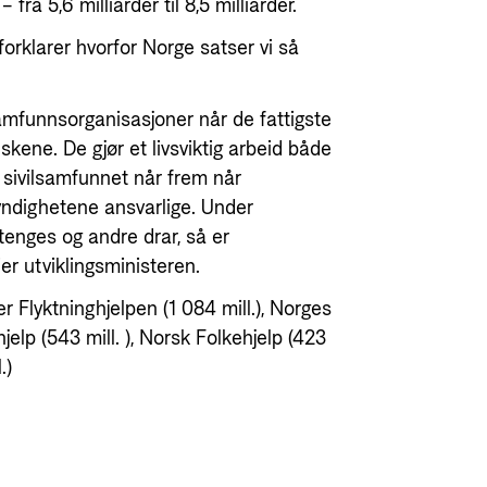
ra 5,6 milliarder til 8,5 milliarder.
forklarer hvorfor Norge satser vi så
samfunnsorganisasjoner når de fattigste
ene. De gjør et livsviktig arbeid både
 sivilsamfunnet når frem når
yndighetene ansvarlige. Under
tenges og andre drar, så er
ier utviklingsministeren.
 Flyktninghjelpen (1 084 mill.), Norges
jelp (543 mill. ), Norsk Folkehjelp (423
.)