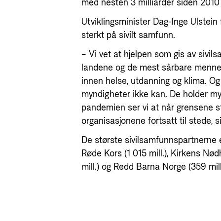
med nesten 3 milliarder siden 2010 – f
Utviklingsminister Dag-Inge Ulstein 
sterkt på sivilt samfunn.
– Vi vet at hjelpen som gis av sivil
landene og de mest sårbare mennesk
innen helse, utdanning og klima. Og
myndigheter ikke kan. De holder m
pandemien ser vi at når grensene s
organisasjonene fortsatt til stede, s
De største sivilsamfunnspartnerne er
Røde Kors (1 015 mill.), Kirkens Nødh
mill.) og Redd Barna Norge (359 mill