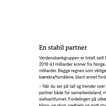
En stabil partner
Verdensbankgruppen er totalt sett 
2019 4,1 milliarder kroner fra Norg
milliarder. Begge regnes som viktig
bærekraftsmålene, blant annet fordi
– Når du ser på tall og trender over
partner både for samarbeidsland, mu
sivilsamfunnet. Fordelingen på ulik
klima- og skog, nødhjelp og godt styr