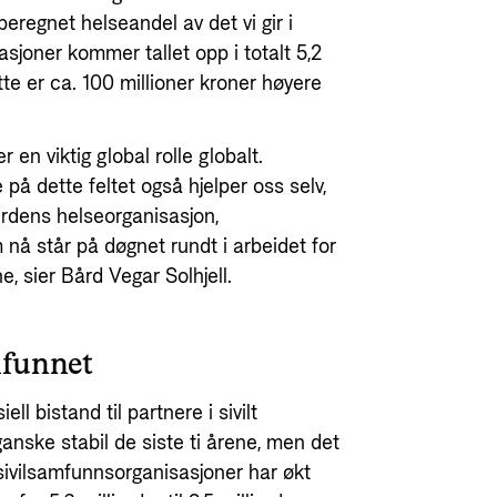
beregnet helseandel av det vi gir i
sasjoner kommer tallet opp i totalt 5,2
ette er ca. 100 millioner kroner høyere
 en viktig global rolle globalt.
 på dette feltet også hjelper oss selv,
erdens helseorganisasjon,
nå står på døgnet rundt i arbeidet for
ne, sier Bård Vegar Solhjell.
amfunnet
ell bistand til partnere i sivilt
nske stabil de siste ti årene, men det
 sivilsamfunnsorganisasjoner har økt