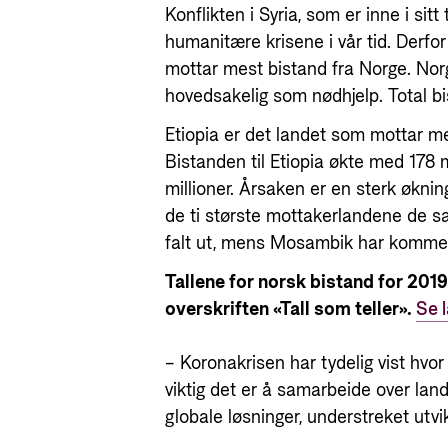
Konflikten i Syria, som er inne i sit
humanitære krisene i vår tid. Derfo
mottar mest bistand fra Norge. Norge g
hovedsakelig som nødhjelp. Total bist
Etiopia er det landet som mottar mes
Bistanden til Etiopia økte med 178 mi
millioner. Årsaken er en sterk økning i
de ti største mottakerlandene de s
falt ut, mens Mosambik har kommet 
Tallene for norsk bistand for 2019
overskriften «Tall som teller».
Se l
– Koronakrisen har tydelig vist hvo
viktig det er å samarbeide over lan
globale løsninger, understreket utvi