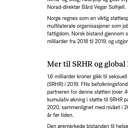
Norad-direktør Bård Vegar Solhjell.
Norge regnes som en viktig støttesp
multilaterale organisasjoner som j
fattigdom. Norsk bistand gjennom s
milliarder fra 2018 til 2019, og utgjo
Mer til SRHR og global 
1,6 milliarder kroner gikk til seksue
(SRHR) i 2019. FNs befolkningsfond
partneren for denne støtten (over 40
kumulativ økning i støtte til SRHR p
2020, sammenlignet med nivået i 20
år før tiden.
Den øremerkede bistanden til helse 