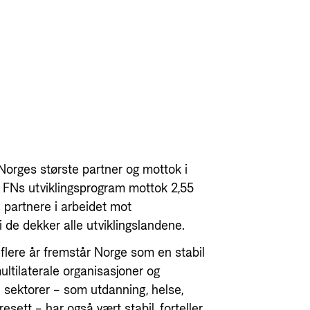
Norges største partner og mottok i
e. FNs utviklingsprogram mottok 2,55
e partnere i arbeidet mot
 de dekker alle utviklingslandene.
 flere år fremstår Norge som en stabil
ltilaterale organisasjoner og
e sektorer – som utdanning, helse,
esett – har også vært stabil, forteller