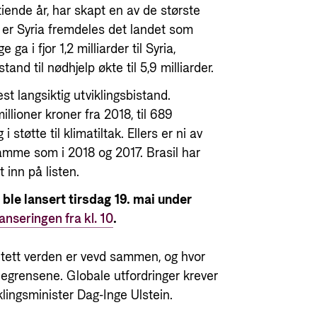
t tiende år, har skapt en av de største
r er Syria fremdeles det landet som
a i fjor 1,2 milliarder til Syria,
and til nødhjelp økte til 5,9 milliarder.
t langsiktig utviklingsbistand.
llioner kroner fra 2018, til 689
 støtte til klimatiltak. Ellers er ni av
amme som i 2018 og 2017. Brasil har
inn på listen.
 ble lansert tirsdag 19. mai under
anseringen fra kl. 10
.
r tett verden er vevd sammen, og hvor
degrensene. Globale utfordringer krever
klingsminister Dag-Inge Ulstein.