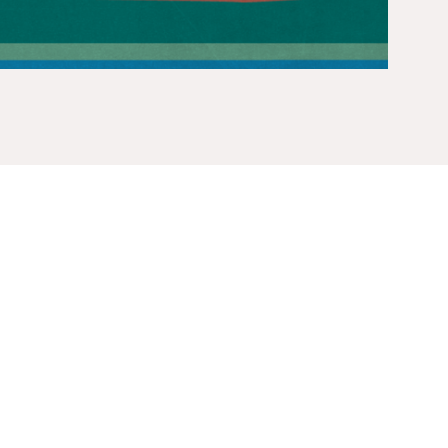
tt og økonomisk utvikling