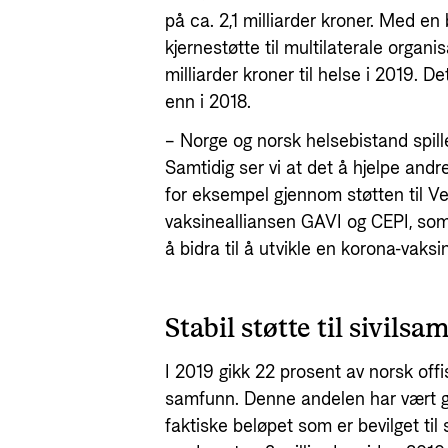
på ca. 2,1 milliarder kroner. Med en 
kjernestøtte til multilaterale organi
milliarder kroner til helse i 2019. D
enn i 2018.
– Norge og norsk helsebistand spiller
Samtidig ser vi at det å hjelpe andre
for eksempel gjennom støtten til V
vaksinealliansen GAVI og CEPI, som 
å bidra til å utvikle en korona-vaksi
Stabil støtte til sivils
I 2019 gikk 22 prosent av norsk offisi
samfunn. Denne andelen har vært ga
faktiske beløpet som er bevilget til