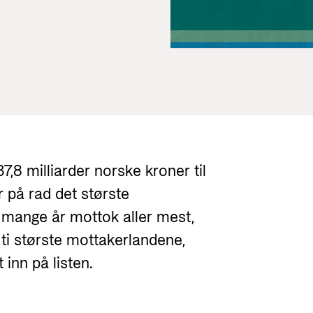
Utlysninger og tildelinger
Styrese
Tilskuddsguiden
Kriterier for bistand
Regelverk for Norads tilskuddsordninger
,8 milliarder norske kroner til
år på rad det største
i mange år mottok aller mest,
e ti største mottakerlandene,
nn på listen.