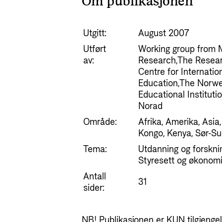
Om publikasjonen
Utgitt:
August 2007
Utført
Working group from M
av:
Research,The Resear
Centre for Internatio
Education,The Norwe
Educational Instituti
Norad
Område:
Afrika, Amerika, Asia
Kongo, Kenya, Sør-S
Tema:
Utdanning og forskni
Styresett og økonomi
Antall
31
sider:
NB! Publikasjonen er KUN tilgjengeli