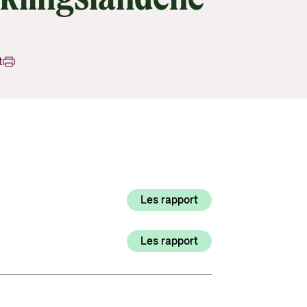
Utlysninger og tildelinger
Styrese
Tilskuddsguiden
Kriterier for bistand
t
Regelverk for Norads tilskuddsordninger
Les rapport
Les rapport