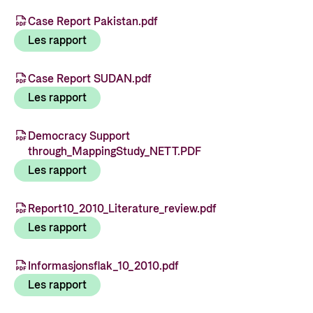
Styringsdokument og årsrapporter
For næringslivet
Styresett og økonomisk utvikling
Case Report Pakistan.pdf
Evalueringer (Norec)
Les rapport
Statsgarantiordningen for investeringer i
Historie
fornybar energi
Case Report SUDAN.pdf
Norad - Partnerskap med privat sektor
Les rapport
Kontakt
Kontakt oss
Democracy Support
Nyttige lenker
through_MappingStudy_NETT.PDF
Norads Varslingstjeneste
Viktige dokumenter og lenker
Les rapport
Presse og media
Partnerfordeling
Report10_2010_Literature_review.pdf
Logo
Les rapport
Postjournal
Personvern
Informasjonsflak_10_2010.pdf
Les rapport