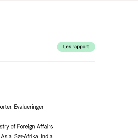
Utlysninger og tildelinger
Styrese
Tilskuddsguiden
Kriterier for bistand
Regelverk for Norads tilskuddsordninger
Les rapport
orter, Evalueringer
try of Foreign Affairs
 Asia, Sør-Afrika, India