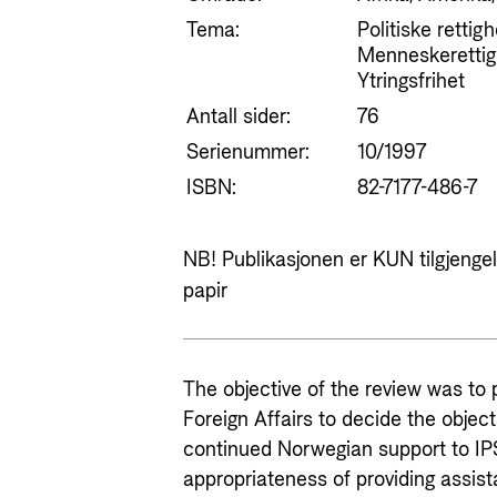
Tema:
Politiske rettig
Menneskerettigh
Ytringsfrihet
Antall sider:
76
Serienummer:
10/1997
ISBN:
82-7177-486-7
NB! Publikasjonen er KUN tilgjengeli
papir
The objective of the review was to p
Foreign Affairs to decide the object
continued Norwegian support to IPS
appropriateness of providing assis