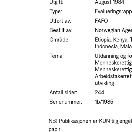
Utgitt:
August 1984
Type:
Evalueringsrapp
Utført av:
FAFO
Bestilt av:
Norwegian Agen
Område:
Etiopia, Kenya, 
Indonesia, Mala
Tema:
Utdanning og fo
Menneskerettigh
Menneskerettigh
Arbeidstakerret
utvikling
Antall sider:
244
Serienummer:
1b/1985
NB! Publikasjonen er KUN tilgjengeli
papir