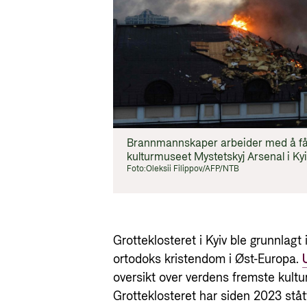
Brannmannskaper arbeider med å få k
kulturmuseet Mystetskyj Arsenal i Kyi
Foto:
Oleksii Filippov/AFP/NTB
Grotteklosteret i Kyiv ble grunnlagt 
ortodoks kristendom i Øst-Europa.
oversikt over verdens fremste kult
Grotteklosteret har siden 2023 stå