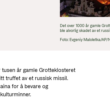
Utlysninger og tildelinger
Styrese
Tilskuddsguiden
Kriterier for bistand
Det over 1000 år gamle Grott
Regelverk for Norads tilskuddsordninger
ble alvorlig skadet av et russ
Foto: Evgeniy Maloletka/AP
r tusen år gamle Grotteklosteret
itt truffet av et russisk missil.
ina for å bevare og
kulturminner.