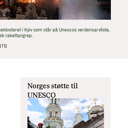
tt og økonomisk utvikling
eklosteret i Kyiv som står på Unescos verdensarvliste,
isk rakettangrep.
/NTB
Norges støtte til
UNESCO