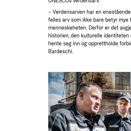
UNESCOs verdensarv.
– Verdensarven har en enestående u
felles arv som ikke bare betyr mye 
menneskeheten. Derfor er det avgj
historien, den kulturelle identitete
hente seg inn og opprettholde forbi
Bardeschi.