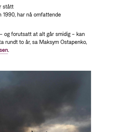
 stått
n 1990, har nå omfattende
– og forutsatt at alt går smidig – kan
ta rundt to år, sa Maksym Ostapenko,
sen
.