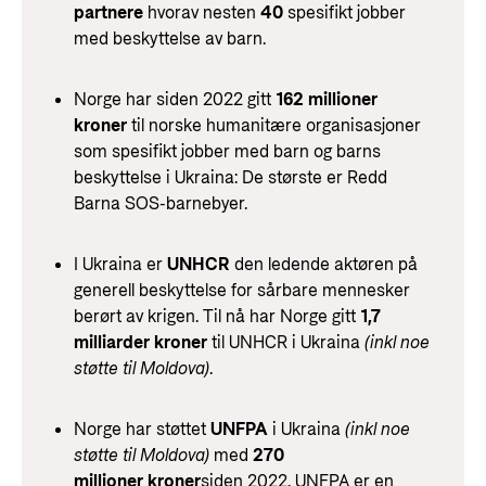
partnere
hvorav nesten
40
spesifikt jobber
med beskyttelse av barn.
Norge har siden 2022 gitt
162 millioner
kroner
til norske humanitære organisasjoner
som spesifikt jobber med barn og barns
beskyttelse i Ukraina: De største er Redd
Barna SOS-barnebyer.
I Ukraina er
UNHCR
den ledende aktøren på
generell beskyttelse for sårbare mennesker
berørt av krigen. Til nå har Norge gitt
1,7
milliarder kroner
til UNHCR i Ukraina
(inkl noe
støtte til Moldova)
.
Norge har støttet
UNFPA
i Ukraina
(inkl noe
støtte til Moldova)
med
270
millioner kroner
siden 2022. UNFPA er en