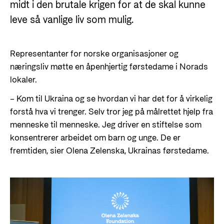
Styringsdokument og årsrapporter
midt i den brutale krigen for at de skal kunne
For næringslivet
Styresett og økonomisk utvikling
leve så vanlige liv som mulig.
Evalueringer (Norec)
Statsgarantiordningen for investeringer i
Historie
fornybar energi
Representanter for norske organisasjoner og
Norad - Partnerskap med privat sektor
næringsliv møtte en åpenhjertig førstedame i Norads
Kontakt
lokaler.
Kontakt oss
Nyttige lenker
–
Kom til Ukraina og se hvordan vi har det for å virkelig
forstå hva vi trenger. Selv tror jeg på målrettet hjelp fra
Norads Varslingstjeneste
Viktige dokumenter og lenker
menneske til menneske. Jeg driver en stiftelse som
Presse og media
konsentrerer arbeidet om barn og unge. De er
Partnerfordeling
fremtiden, sier Olena Zelenska, Ukrainas førstedame.
Logo
Postjournal
Personvern