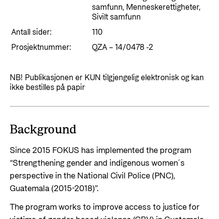
Styringsdokument og årsrapporter
samfunn, Menneskerettigheter,
For næringslivet
Styresett og økonomisk utvikling
Sivilt samfunn
Evalueringer (Norec)
Statsgarantiordningen for investeringer i
Antall sider:
110
Historie
fornybar energi
Prosjektnummer:
QZA – 14/0478 -2
Norad - Partnerskap med privat sektor
Kontakt
NB! Publikasjonen er KUN tilgjengelig elektronisk og kan
ikke bestilles på papir
Kontakt oss
Nyttige lenker
Norads Varslingstjeneste
Viktige dokumenter og lenker
Background
Presse og media
Partnerfordeling
Logo
Since 2015 FOKUS has implemented the program
“Strengthening gender and indigenous women´s
Postjournal
perspective in the National Civil Police (PNC),
Personvern
Guatemala (2015-2018)”.
The program works to improve access to justice for