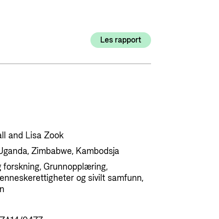
Utlysninger og tildelinger
Styrese
Tilskuddsguiden
Les rapport
Kriterier for bistand
Regelverk for Norads tilskuddsordninger
ll and Lisa Zook
, Uganda, Zimbabwe, Kambodsja
 forskning, Grunnopplæring,
enneskerettigheter og sivilt samfunn,
nn