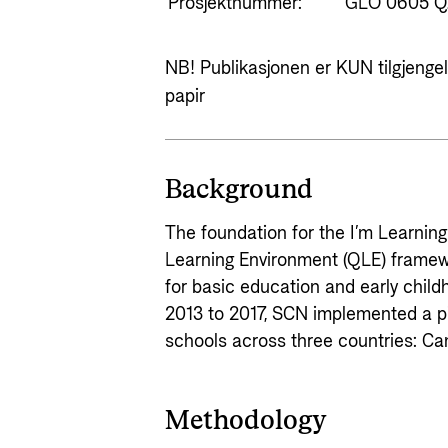
Prosjektnummer:
GLO 0605 Q
NB! Publikasjonen er KUN tilgjengeli
papir
Background
The foundation for the I’m Learnin
Learning Environment (QLE) framew
for basic education and early chi
2013 to 2017, SCN implemented a pil
schools across three countries: C
Methodology