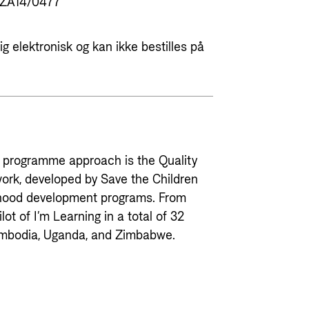
ZA14/0477
g elektronisk og kan ikke bestilles på
g programme approach is the Quality
ork, developed by Save the Children
ldhood development programs. From
ot of I’m Learning in a total of 32
ambodia, Uganda, and Zimbabwe.