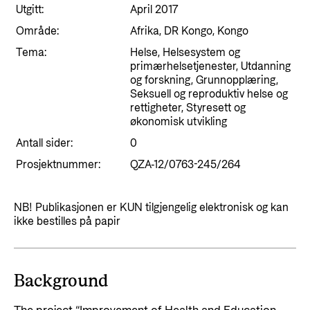
Styringsdokument og årsrapporter
Utgitt:
April 2017
For næringslivet
Styresett og økonomisk utvikling
Evalueringer (Norec)
Område:
Afrika, DR Kongo, Kongo
Statsgarantiordningen for investeringer i
Tema:
Historie
Helse, Helsesystem og
fornybar energi
primærhelsetjenester, Utdanning
og forskning, Grunnopplæring,
Norad - Partnerskap med privat sektor
Seksuell og reproduktiv helse og
Kontakt
rettigheter, Styresett og
økonomisk utvikling
Kontakt oss
Nyttige lenker
Antall sider:
0
Norads Varslingstjeneste
Prosjektnummer:
QZA-12/0763-245/264
Viktige dokumenter og lenker
Presse og media
Partnerfordeling
NB! Publikasjonen er KUN tilgjengelig elektronisk og kan
Logo
ikke bestilles på papir
Postjournal
Personvern
Background