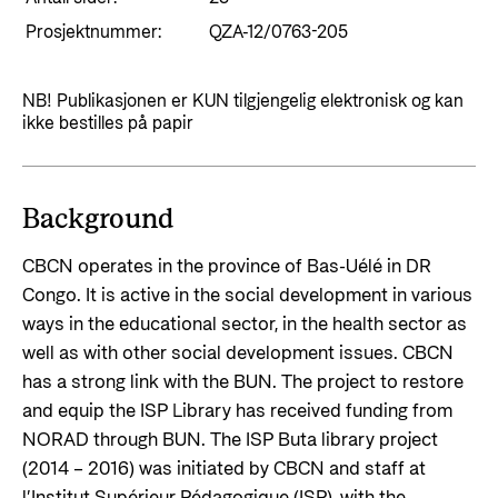
Styringsdokument og årsrapporter
For næringslivet
Prosjektnummer:
Styresett og økonomisk utvikling
QZA-12/0763-205
Evalueringer (Norec)
Statsgarantiordningen for investeringer i
Historie
fornybar energi
NB! Publikasjonen er KUN tilgjengelig elektronisk og kan
ikke bestilles på papir
Norad - Partnerskap med privat sektor
Kontakt
Kontakt oss
Background
Nyttige lenker
Norads Varslingstjeneste
CBCN operates in the province of Bas-Uélé in DR
Viktige dokumenter og lenker
Congo. It is active in the social development in various
Presse og media
Partnerfordeling
ways in the educational sector, in the health sector as
Logo
well as with other social development issues. CBCN
Postjournal
has a strong link with the BUN. The project to restore
and equip the ISP Library has received funding from
Personvern
NORAD through BUN. The ISP Buta library project
(2014 – 2016) was initiated by CBCN and staff at