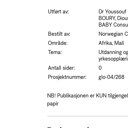
Utført av:
Dr Youssou
BOURY, Dio
BABY Consul
Bestilt av:
Norwegian C
Område:
Afrika, Mali
Tema:
Utdanning og
yrkesopplærin
Antall sider:
0
Prosjektnummer:
glo-04/268
NB! Publikasjonen er KUN tilgjengeli
papir