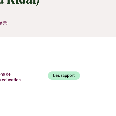
Utlysninger og tildelinger
Styrese
Tilskuddsguiden
Kriterier for bistand
ut
Regelverk for Norads tilskuddsordninger
ons de
Les rapport
n education