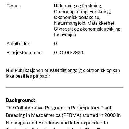
Styringsdokument og årsrapporter
For næringslivet
Tema:
Utdanning og forskning,
Styresett og økonomisk utvikling
Evalueringer (Norec)
Grunnopplæring, Forskning,
Økonomisk deltakelse,
Statsgarantiordningen for investeringer i
Historie
Naturmangfold, Matsikkerhet,
fornybar energi
Styresett og økonomisk utvikling,
Innovasjon
Norad - Partnerskap med privat sektor
Kontakt
Antall sider:
0
Prosjektnummer:
GLO-06/292-6
Kontakt oss
Nyttige lenker
Norads Varslingstjeneste
Viktige dokumenter og lenker
NB! Publikasjonen er KUN tilgjengelig elektronisk og kan
ikke bestilles på papir
Presse og media
Partnerfordeling
Logo
Postjournal
Background:
The Collaborative Program on Participatory Plant
Personvern
Breeding in Mesoamerica (PPBMA) started in 2000 in
Nicaragua and Honduras and later expanded to