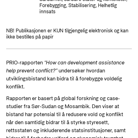
Styringsdokument og årsrapporter
Forebygging, Stabilisering, Helhetlig
For næringslivet
Styresett og økonomisk utvikling
innsats
Evalueringer (Norec)
Statsgarantiordningen for investeringer i
Historie
fornybar energi
NB! Publikasjonen er KUN tilgjengelig elektronisk og kan
ikke bestilles på papir
Norad - Partnerskap med privat sektor
Kontakt
Kontakt oss
Nyttige lenker
PRIO-rapporten
“How can development assistance
Norads Varslingstjeneste
help prevent conflict?”
undersøker hvordan
Viktige dokumenter og lenker
utviklingsbistand kan bidra til å forebygge voldelig
Presse og media
Partnerfordeling
konflikt.
Logo
Rapporten er basert på global forskning og case-
Postjournal
studier fra Sør‑Sudan og Mosambik. Den viser at
bistand har potensial til å redusere vold og konflikt
Personvern
når den samtidig bidrar til å styrke styresett,
rettsstaten og inkluderende statsinstitusjoner, samt