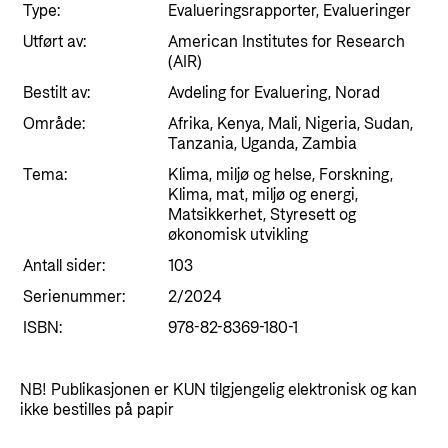
Styringsdokument og årsrapporter
Type:
Evalueringsrapporter, Evalueringer
For næringslivet
Styresett og økonomisk utvikling
Evalueringer (Norec)
Utført av:
American Institutes for Research
(AIR)
Statsgarantiordningen for investeringer i
Historie
fornybar energi
Bestilt av:
Avdeling for Evaluering, Norad
Område:
Afrika, Kenya, Mali, Nigeria, Sudan,
Norad - Partnerskap med privat sektor
Tanzania, Uganda, Zambia
Kontakt
Tema:
Klima, miljø og helse, Forskning,
Kontakt oss
Klima, mat, miljø og energi,
Nyttige lenker
Matsikkerhet, Styresett og
Norads Varslingstjeneste
økonomisk utvikling
Viktige dokumenter og lenker
Presse og media
Antall sider:
103
Partnerfordeling
Serienummer:
2/2024
Logo
ISBN:
978-82-8369-180-1
Postjournal
Personvern
NB! Publikasjonen er KUN tilgjengelig elektronisk og kan
ikke bestilles på papir