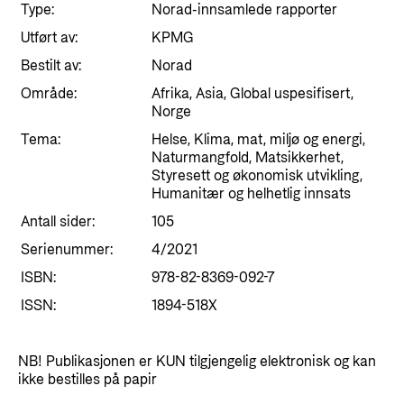
Styringsdokument og årsrapporter
Type:
Norad-innsamlede rapporter
For næringslivet
Styresett og økonomisk utvikling
Evalueringer (Norec)
Utført av:
KPMG
Statsgarantiordningen for investeringer i
Bestilt av:
Norad
Historie
fornybar energi
Område:
Afrika, Asia, Global uspesifisert,
Norge
Norad - Partnerskap med privat sektor
Kontakt
Tema:
Helse, Klima, mat, miljø og energi,
Naturmangfold, Matsikkerhet,
Kontakt oss
Styresett og økonomisk utvikling,
Nyttige lenker
Humanitær og helhetlig innsats
Norads Varslingstjeneste
Viktige dokumenter og lenker
Antall sider:
105
Presse og media
Serienummer:
4/2021
Partnerfordeling
Logo
ISBN:
978-82-8369-092-7
ISSN:
Postjournal
1894-518X
Personvern
NB! Publikasjonen er KUN tilgjengelig elektronisk og kan
ikke bestilles på papir