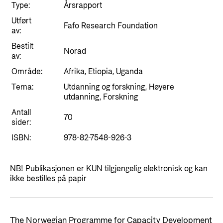
Styringsdokument og årsrapporter
Type:
Årsrapport
For næringslivet
Styresett og økonomisk utvikling
Evalueringer (Norec)
Utført
Fafo Research Foundation
av:
Statsgarantiordningen for investeringer i
Historie
fornybar energi
Bestilt
Norad
av:
Norad - Partnerskap med privat sektor
Område:
Afrika, Etiopia, Uganda
Kontakt
Tema:
Utdanning og forskning, Høyere
Kontakt oss
utdanning, Forskning
Nyttige lenker
Antall
Norads Varslingstjeneste
70
Viktige dokumenter og lenker
sider:
Presse og media
ISBN:
978-82-7548-926-3
Partnerfordeling
Logo
NB! Publikasjonen er KUN tilgjengelig elektronisk og kan
Postjournal
ikke bestilles på papir
Personvern
The Norwegian Programme for Capacity Development