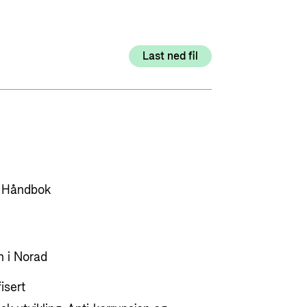
Utlysninger og tildelinger
Styrese
Tilskuddsguiden
Last ned fil
Kriterier for bistand
Regelverk for Norads tilskuddsordninger
, Håndbok
n i Norad
isert